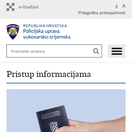
Preskoči
A
A
na
Prilagodba pristupačnosti
glavni
sadržaj
Pristup informacijama