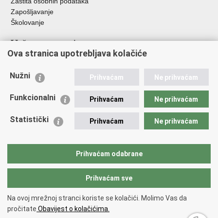
Zaštita osobnih podataka
Zapošljavanje
Školovanje
Važne poveznice
Ova stranica upotrebljava kolačiće
Ministarstvo unutarnjih poslova
Sindikati
Nužni
Prihvaćam
Ne prihvaćam
Udruge
Dom zdravlja MUP-a
Funkcionalni
Prihvaćam
Ne prihvaćam
Policijska akademija
Muzej policije
Statistički
Prihvaćam
Ne prihvaćam
Zaklada policijske solidarnosti
Centar za forenzična ispitivanja, istraživanja i vještačenja "Ivan
Vučetić"
Prihvaćam odabrane
Policijske uprave
Prihvaćam sve
Povratak na vrh
Na ovoj mrežnoj stranci koriste se kolačići. Molimo Vas da
Copyright © 2026 Policijska uprava vukovarsko-srijemska.
Uvjeti
pročitate
Obavijest o kolačićima.
korištenja
.
Izjava o pristupačnosti
.