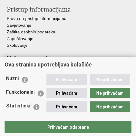
Pristup informacijama
Pravo na pristup informacijama
Savjetovanje
Zaštita osobnih podataka
Zapošljavanje
Školovanje
Važne poveznice
Ova stranica upotrebljava kolačiće
Ministarstvo unutarnjih poslova
Sindikati
Nužni
Prihvaćam
Ne prihvaćam
Udruge
Dom zdravlja MUP-a
Funkcionalni
Prihvaćam
Ne prihvaćam
Policijska akademija
Muzej policije
Statistički
Prihvaćam
Ne prihvaćam
Zaklada policijske solidarnosti
Centar za forenzična ispitivanja, istraživanja i vještačenja "Ivan
Vučetić"
Prihvaćam odabrane
Policijske uprave