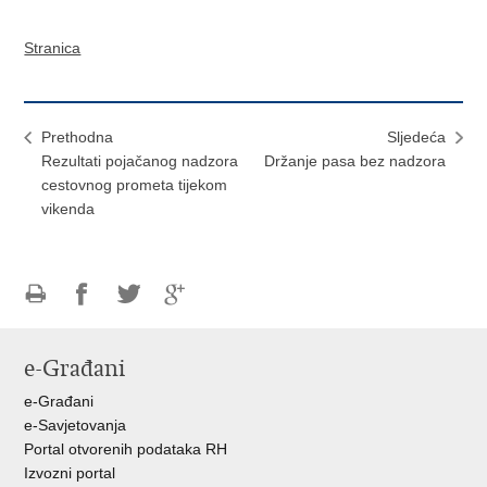
Stranica
Prethodna
Sljedeća
Rezultati pojačanog nadzora
Držanje pasa bez nadzora
cestovnog prometa tijekom
vikenda
Ispiši
Podijeli
Podijeli
Podijeli
stranicu
na
na
na
e-Građani
Facebooku
Twitteru
Google
+
e-Građani
e-Savjetovanja
Portal otvorenih podataka RH
Izvozni portal