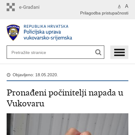
Preskoči
A
A
na
Prilagodba pristupačnosti
glavni
sadržaj
Objavljeno: 18.05.2020.
Pronađeni počinitelji napada u
Vukovaru