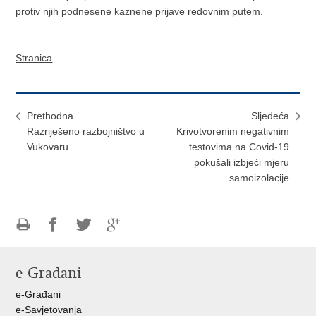
protiv njih podnesene kaznene prijave redovnim putem.
Stranica
Prethodna
Sljedeća
Razriješeno razbojništvo u
Krivotvorenim negativnim
Vukovaru
testovima na Covid-19
pokušali izbjeći mjeru
samoizolacije
Ispiši
Podijeli
Podijeli
Podijeli
stranicu
na
na
na
e-Građani
Facebooku
Twitteru
Google
+
e-Građani
e-Savjetovanja