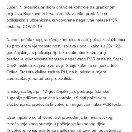
Jučer, 7. prosinca prilikom granične kontrole na graničnom
prijelazu Bajakovo tri hrvatske državljanke predočile su
policijskim službenicima krivotvorene negativne nalaze PCR
testa na COVID-19.
Naime, pri ulaznoj graničnoj kontroli u 5 sati, policijski službenici
su provjerom vjerodostojnosti isprava utvrdili kako su 23- i 22-
godišnjakinja s područja Splitsko-dalmatinske županije
predočile krivotvorene obrazce negativnog PCR testa na Sars-
Cov2 Instituta za javno zdravlje Srbije kako im se, sukladno
Odluci Stožera civilne zaštite RH, ne bi odredila mjera
samoizolacije na adresi prebivališta.
Iz istog razloga je i 42-godišnjakinja s područja Istarske
županije prilikom granične kontrole u 9 sati policijskim
službenicima predočila krivotvoren negativan nalaz PCR testa.
Osumnjičene su uhićene radi provođenja kriminalističkog
istraživanja zbog sumnje u počinjenje kaznenog djela
Krivotvorenje isprave te su nadležnom državnom odvjetništvu