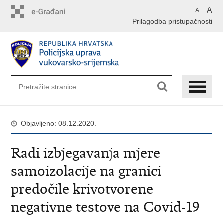
Preskoči
A
A
na
Prilagodba pristupačnosti
glavni
sadržaj
Objavljeno: 08.12.2020.
Radi izbjegavanja mjere
samoizolacije na granici
predočile krivotvorene
negativne testove na Covid-19