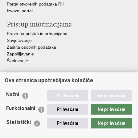
Portal otvorenih podataka RH
Izvozni portal
Pristup informacijama
Pravo na pristup informacijama
Savjetovanje
Zaštita osobnih podataka
Zapošljavanje
Školovanje
Važne poveznice
Ova stranica upotrebljava kolačiće
Ministarstvo unutarnjih poslova
Sindikati
Nužni
Prihvaćam
Ne prihvaćam
Udruge
Dom zdravlja MUP-a
Funkcionalni
Prihvaćam
Ne prihvaćam
Policijska akademija
Muzej policije
Statistički
Prihvaćam
Ne prihvaćam
Zaklada policijske solidarnosti
Centar za forenzična ispitivanja, istraživanja i vještačenja "Ivan
Vučetić"