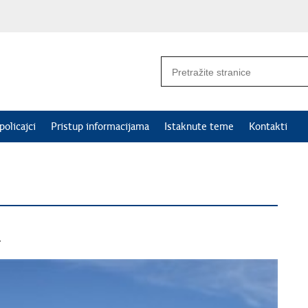
policajci
Pristup informacijama
Istaknute teme
Kontakti
a