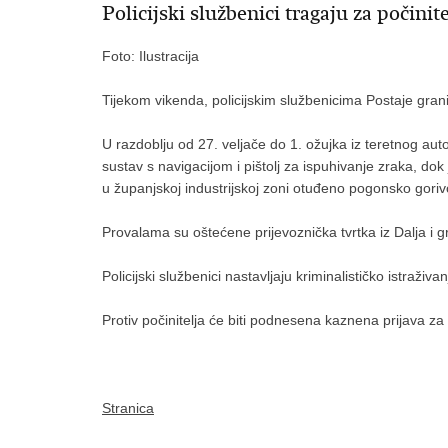
Policijski službenici tragaju za počin
Foto: Ilustracija
Tijekom vikenda, policijskim službenicima Postaje granič
U razdoblju od 27. veljače do 1. ožujka iz teretnog au
sustav s navigacijom i pištolj za ispuhivanje zraka, do
u županjskoj industrijskoj zoni otuđeno pogonsko goriv
Provalama su oštećene prijevoznička tvrtka iz Dalja i g
Policijski službenici nastavljaju kriminalističko istraživ
Protiv počinitelja će biti podnesena kaznena prijava z
Stranica