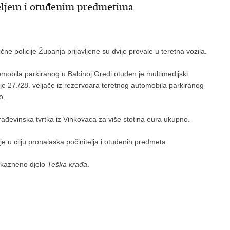
iteljem i otuđenim predmetima
ne policije Županja prijavljene su dvije provale u teretna vozila.
tomobila parkiranog u Babinoj Gredi otuđen je multimedijski
k je 27./28. veljače iz rezervoara teretnog automobila parkiranog
o.
rađevinska tvrtka iz Vinkovaca za više stotina eura ukupno.
anje u cilju pronalaska počinitelja i otuđenih predmeta.
a kazneno djelo
Teška krađa
.