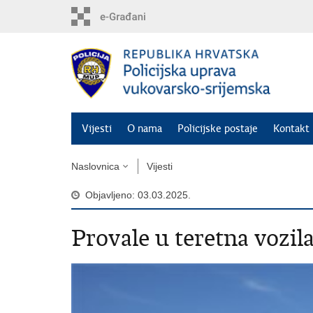
Preskoči
na
glavni
sadržaj
Vijesti
O nama
Policijske postaje
Kontakt 
Naslovnica
Vijesti
Objavljeno: 03.03.2025.
Provale u teretna vozil