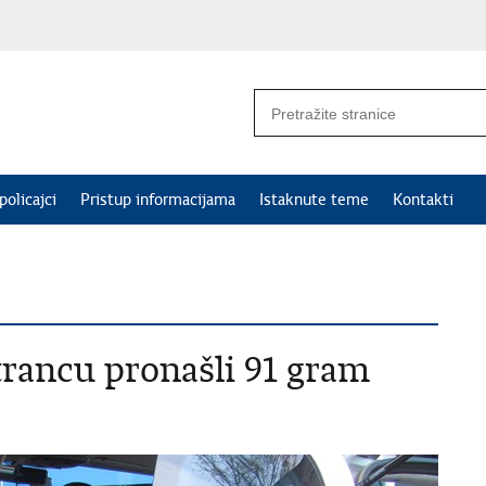
policajci
Pristup informacijama
Istaknute teme
Kontakti
trancu pronašli 91 gram