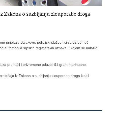
 iz Zakona o suzbijanju zlouporabe droga
om prijelazu Bajakovu, policijski službenici su uz pomoć
nog automobila srpskih registarskih oznaka u kojem se nalazio
šnjaka pronašli i privremeno oduzeli 91 gram marihuane.
 prekršaja iz Zakona o suzbijanju zlouporabe droga izdali