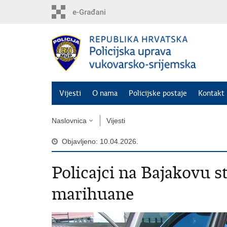
Preskoči
na
glavni
sadržaj
Vijesti
O nama
Policijske postaje
Kontakt 
Naslovnica
Vijesti
Objavljeno: 10.04.2026.
Policajci na Bajakovu s
marihuane