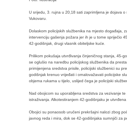
U srijedu, 3. rujna u 20,18 sati zaprimljena je dojava o
Vukovaru.
Dolaskom policijskih službenika na mjesto događaja, zat
intervenciju gašenja požara jer ih je u tome spriječio 
42-godišnjak, drugi vlasnik obiteljske kuće.
Prilikom pokušaja utvrđivanja činjeničnog stanja, 45-go
se oglušio na naredbu policijskog službenika da presta
primijenjena sredstva prisile, policijski službenici su p
godišnjak krenuo vrijeđati i omalovažavati policijske sl
objema rukama u tijelo, uslijed čega je policijski službe
Nad obojicom su uporabljena sredstva za vezivanje te su
istraživanja. Alkotestiranjem 42-godišnjaku je utvrđena
Obojici su ponaosob uručeni prekršajni nalozi zbog poč
javnog reda i mira, dok se 42-godišnjaka sumnjiči za 