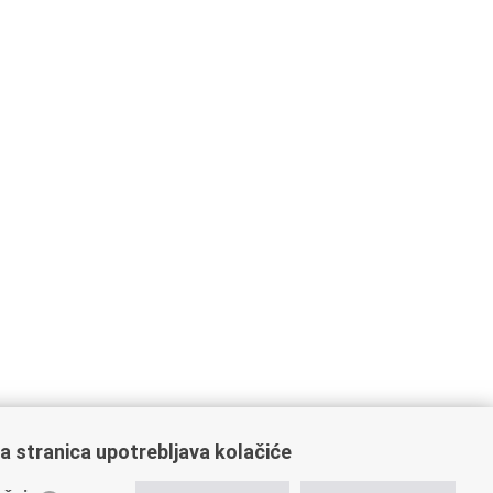
a stranica upotrebljava kolačiće
ažne poveznice