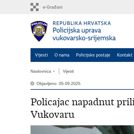
Preskoči
na
glavni
sadržaj
Vijesti
O nama
Policijske postaje
Kontakt 
Naslovnica
Vijesti
Objavljeno: 05.09.2025.
Policajac napadnut pril
Vukovaru