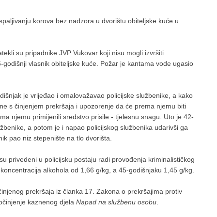
 spaljivanju korova bez nadzora u dvorištu obiteljske kuće u
ekli su pripadnike JVP Vukovar koji nisu mogli izvršiti
45-godišnji vlasnik obiteljske kuće. Požar je kantama vode ugasio
dišnjak je vrijeđao i omalovažavao policijske službenike, a kako
ne s činjenjem prekršaja i upozorenje da će prema njemu biti
rema njemu primijenili sredstvo prisile - tjelesnu snagu. Uto je 42-
užbenike, a potom je i napao policijskog službenika udarivši ga
nik pao niz stepenište na tlo dvorišta.
 privedeni u policijsku postaju radi provođenja kriminalističkog
 koncentracija alkohola od 1,66 g/kg, a 45-godišnjaku 1,45 g/kg.
injenog prekršaja iz članka 17. Zakona o prekršajima protiv
počinjenje kaznenog djela
Napad na službenu osobu
.