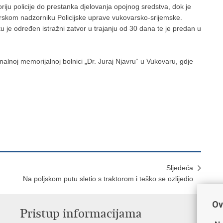
ju policije do prestanka djelovanja opojnog sredstva, dok je
orskom nadzorniku Policijske uprave vukovarsko-srijemske.
je određen istražni zatvor u trajanju od 30 dana te je predan u
onalnoj memorijalnoj bolnici „Dr. Juraj Njavru“ u Vukovaru, gdje
Sljedeća
Na poljskom putu sletio s traktorom i teško se ozlijedio
Ov
Pristup informacijama
V