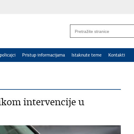
policajci
Pristup informacijama
Istaknute teme
Kontakti
ikom intervencije u