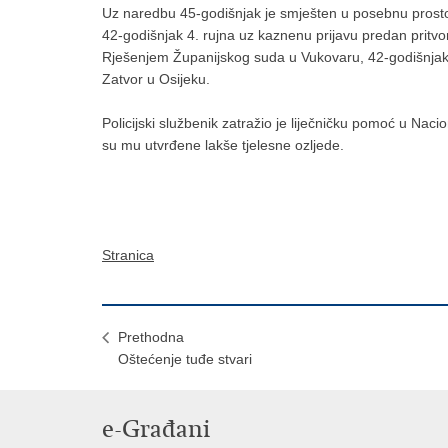
Uz naredbu 45-godišnjak je smješten u posebnu prostori
42-godišnjak 4. rujna uz kaznenu prijavu predan pritv
Rješenjem Županijskog suda u Vukovaru, 42-godišnjaku 
Zatvor u Osijeku.
Policijski službenik zatražio je liječničku pomoć u Naci
su mu utvrđene lakše tjelesne ozljede.
Stranica
Prethodna
Oštećenje tuđe stvari
e-Građani