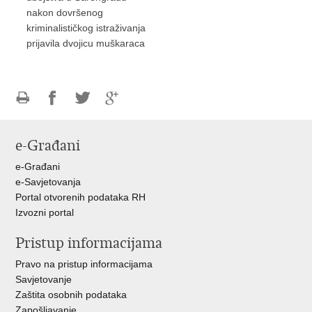
nakon dovršenog
kriminalističkog istraživanja
prijavila dvojicu muškaraca
Ispiši
Podijeli
Podijeli
Podijeli
stranicu
na
na
na
e-Građani
Facebooku
Twitteru
Google
+
e-Građani
e-Savjetovanja
Portal otvorenih podataka RH
Izvozni portal
Pristup informacijama
Pravo na pristup informacijama
Savjetovanje
Zaštita osobnih podataka
Zapošljavanje