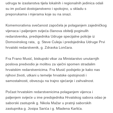
udruga te izaslanstva tijela lokalnih i regionalnih jedinica odali
su im počast dostojanstveno i spokojno, u skladu s
preporukama i mjerama koje su na snazi.
Komemorativna svečanost započela je polaganjem zajedničkog
vijenaca i paljenjem svijeća članova obitelji poginulih
redarstvenika, predsjednika Udruge specijalne policije iz
Domovinskog rata, g. Steve Culeja i predsjednika Udruge Prvi
hrvatski redarstvenik, g. Zdravka Lončara.
Fra Frano Musić, biskupski vikar za Ministarstvo unutarnjih
poslova predvodio je molitvu za vječni spomen stradalim
hrvatskim redarstvenicima. Fra Musić podsjetio je kako nas
njihovi životi, utkani u temelje hrvatske opstojnosti i
samostalnosti, obvezuju na trajno sjećanje i zahvalnost.
Počast hrvatskim redarstvenicima polaganjem vijenca i
paljenjem svijeće u ime predsjednika Hrvatskog sabora odao je
saborski zastupnik g. Nikola Mažar u pratnji saborskih
zastupnika g. Josipa Sarića
i g. Mladena Karlića.