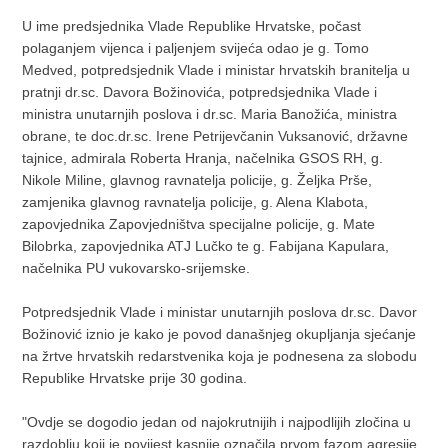
U ime predsjednika Vlade Republike Hrvatske, počast
polaganjem vijenca i paljenjem svijeća odao je g. Tomo
Medved, potpredsjednik Vlade i ministar hrvatskih branitelja u
pratnji dr.sc. Davora Božinovića, potpredsjednika Vlade i
ministra unutarnjih poslova i dr.sc. Maria Banožića, ministra
obrane, te
doc.dr.sc. Irene Petrijevčanin Vuksanović, državne
tajnice, admirala Roberta Hranja, načelnika GSOS RH, g.
Nikole Miline, glavnog ravnatelja policije, g. Željka Prše,
zamjenika glavnog ravnatelja policije, g. Alena Klabota,
zapovjednika Zapovjedništva specijalne policije, g. Mate
Bilobrka, zapovjednika ATJ Lučko te g. Fabijana Kapulara,
načelnika PU vukovarsko-srijemske.
Potpredsjednik Vlade i ministar unutarnjih poslova
dr.sc. Davor
Božinović iznio je kako je povod današnjeg okupljanja sjećanje
na žrtve hrvatskih redarstvenika koja je podnesena za slobodu
Republike Hrvatske prije 30 godina.
"Ovdje se dogodio jedan od najokrutnijih i najpodlijih zločina u
razdoblju koji je povijest kasnije označila prvom fazom agresije