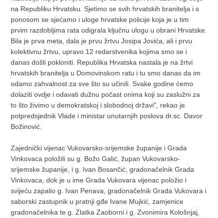
na Republiku Hrvatsku. Sjetimo se svih hrvatskih branitelja i s
ponosom se sjećamo i uloge hrvatske policije koja je u tim
prvim razdobljima rata odigrala ključnu ulogu u obrani Hrvatske.
Bila je prva meta, dala je prvu žrtvu Josipa Jovića, ali i prvu
kolektivnu žrtvu, upravo 12 redarstvenika kojima smo se i
danas došli pokloniti. Republika Hrvatska nastala je na žrtvi
hrvatskih branitelja u Domovinskom ratu i tu smo danas da im
odamo zahvalnost za sve što su učinili. Svake godine ćemo
dolaziti ovdje i odavati dužnu počast onima koji su zaslužni za
to što živimo u demokratskoj i slobodnoj državi"
,
rekao je
potpredsjednik Vlade i ministar unutarnjih poslova dr.sc. Davor
Božinović.
Zajednički vijenac Vukovarsko-srijemske županije i Grada
Vinkovaca položili su g. Božo Galić, župan Vukovarsko-
srijemske županije, i g. Ivan Bosančić, gradonačelnik Grada
Vinkovaca, dok je u ime Grada Vukovara vijenac položio i
svijeću zapalio g. Ivan Penava, gradonačelnik Grada Vukovara i
saborski zastupnik u pratnji gđe Ivane Mujkić, zamjenice
gradonačelnika te g. Zlatka Zaoborni i g. Zvonimira Kološnjaj,