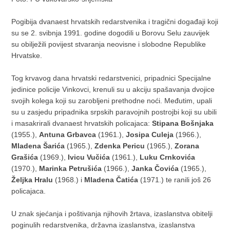
Pogibija dvanaest hrvatskih redarstvenika i tragični događaji koji
su se 2. svibnja 1991. godine dogodili u Borovu Selu zauvijek
su obilježili povijest stvaranja neovisne i slobodne Republike
Hrvatske.
Tog krvavog dana hrvatski redarstvenici, pripadnici Specijalne
jedinice policije Vinkovci, krenuli su u akciju spašavanja dvojice
svojih kolega koji su zarobljeni prethodne noći. Međutim, upali
su u zasjedu pripadnika srpskih paravojnih postrojbi koji su ubili
i masakrirali dvanaest hrvatskih policajaca:
Stipana Bošnjaka
(1955.),
Antuna Grbavca
(1961.),
Josipa Culeja
(1966.),
Mladena Šarića
(1965.),
Zdenka Pericu
(1965.),
Zorana
Grašića
(1969.),
Ivicu Vučića
(1961.),
Luku Crnkovića
(1970.),
Marinka Petrušića
(1966.),
Janka Čovića
(1965.),
Željka Hralu
(1968.) i
Mladena Čatića
(1971.) te ranili još 26
policajaca.
U znak sjećanja i poštivanja njihovih žrtava, izaslanstva obitelji
poginulih redarstvenika, državna izaslanstva, izaslanstva