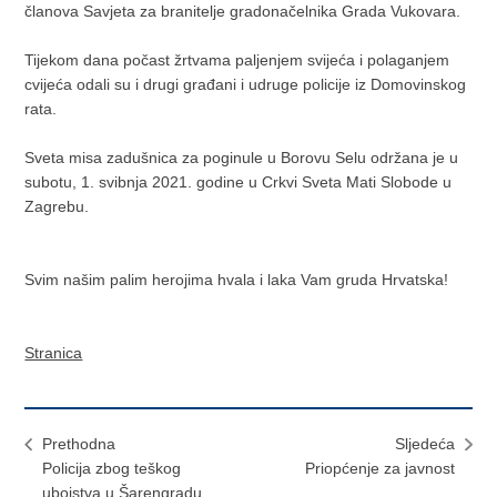
članova Savjeta za branitelje gradonačelnika Grada Vukovara.
Tijekom dana počast žrtvama paljenjem svijeća i polaganjem
cvijeća odali su i drugi građani i udruge policije iz Domovinskog
rata.
Sveta misa zadušnica za poginule u Borovu Selu održana je u
subotu, 1. svibnja 2021. godine u Crkvi Sveta Mati Slobode u
Zagrebu.
Svim našim palim herojima hvala i laka Vam gruda Hrvatska!
Stranica
Prethodna
Sljedeća
Policija zbog teškog
Priopćenje za javnost
ubojstva u Šarengradu