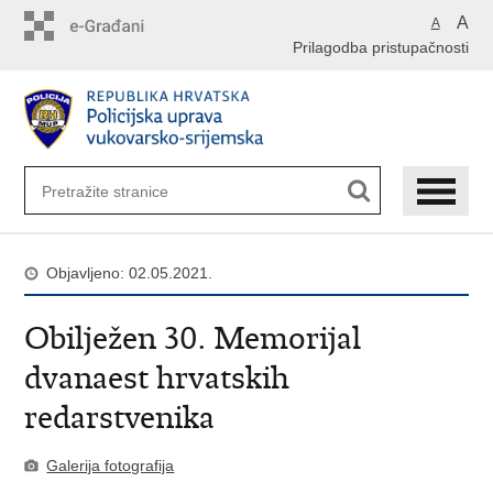
Preskoči
A
A
na
Prilagodba pristupačnosti
glavni
sadržaj
Objavljeno: 02.05.2021.
Obilježen 30. Memorijal
dvanaest hrvatskih
redarstvenika
Galerija fotografija