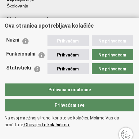
Školovanje
Važne poveznice
Ova stranica upotrebljava kolačiće
Ministarstvo unutarnjih poslova
Sindikati
Nužni
Prihvaćam
Ne prihvaćam
Udruge
Dom zdravlja MUP-a
Funkcionalni
Prihvaćam
Ne prihvaćam
Policijska akademija
Muzej policije
Statistički
Prihvaćam
Ne prihvaćam
Zaklada policijske solidarnosti
Centar za forenzična ispitivanja, istraživanja i vještačenja "Ivan
Vučetić"
Prihvaćam odabrane
Policijske uprave
Prihvaćam sve
Povratak na vrh
Na ovoj mrežnoj stranci koriste se kolačići. Molimo Vas da
Copyright © 2026 Policijska uprava vukovarsko-srijemska.
Uvjeti
pročitate
Obavijest o kolačićima.
korištenja
.
Izjava o pristupačnosti
.