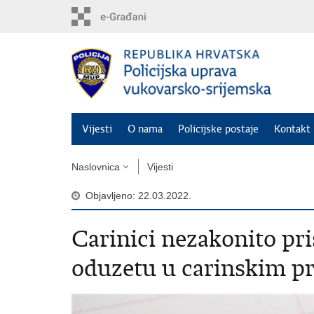
Preskoči
na
glavni
sadržaj
Vijesti
O nama
Policijske postaje
Kontakt 
Naslovnica
Vijesti
Objavljeno: 22.03.2022.
Carinici nezakonito pri
oduzetu u carinskim p