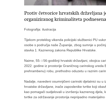
Protiv četvorice hrvatskih državljana j
organiziranog kriminaliteta podnesena
Fotografija: ilustracija
Tijekom proteklog vikenda policijski službenici PU vukov
osobe s područja naše Županije, zbog sumnje u počinje
stavka 1. Kaznenog zakona Republike Hrvatske.
Naime, 55- i 56-godišnji hrvatski državljani, obojica ca
2022. godine iz prostorije Graničnog carinskog ureda B
prehrambenu) robu, prethodno oduzetu u raznim carin
Nadalje, navedeni osumnjičeni carinski djelatnici su u 
hrvatske državljane, inače zaposlenike tvrtke koji obav
kao pomagači sudjelovali u izvršenju kaznenog djela, ko
tvrtke za održavanje prostorija nepripadno materijalno ok