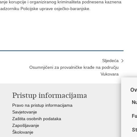
ijanje korupcije i organiziranog kriminaliteta podnesena kaznena
nadzorniku Policijske uprave osječko-baranjske.
Sljedeća
Osumnjičeni za provalničke krađe na području
Vukovara
Ov
Pristup informacijama
V
Nu
Pravo na pristup informacijama
Min
Savjetovanje
Sin
Fu
Zaštita osobnih podataka
Ud
Zapošljavanje
Dom
St
Školovanje
Pol