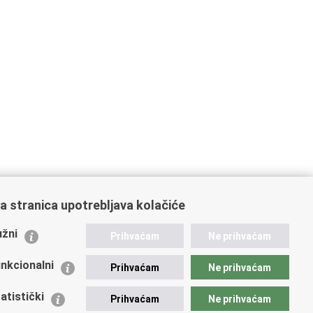
a stranica upotrebljava kolačiće
ažne poveznice
žni
Prihvaćam
Ne prihvaćam
istarstvo unutarnjih poslova
dikati
nkcionalni
Prihvaćam
Ne prihvaćam
ruge
 zdravlja MUP-a
atistički
Prihvaćam
Ne prihvaćam
icijska akademija