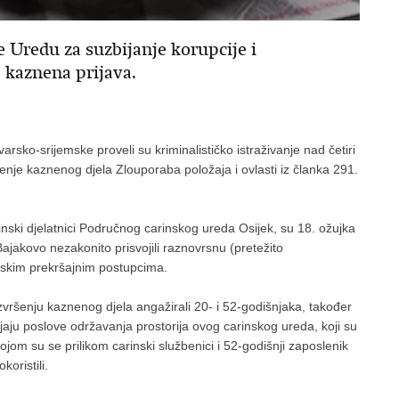
e Uredu za suzbijanje korupcije i
 kaznena prijava.
arsko-srijemske proveli su kriminalističko istraživanje nad četiri
nje kaznenog djela Zlouporaba položaja i ovlasti iz članka 291.
rinski djelatnici Područnog carinskog ureda Osijek, su 18. ožujka
ajakovo nezakonito prisvojili raznovrsnu (pretežito
skim prekršajnim postupcima.
izvršenju kaznenog djela angažirali 20- i 52-godišnjaka, također
ljaju poslove održavanja prostorija ovog carinskog ureda, koji su
jom su se prilikom carinski službenici i 52-godišnji zaposlenik
oristili.