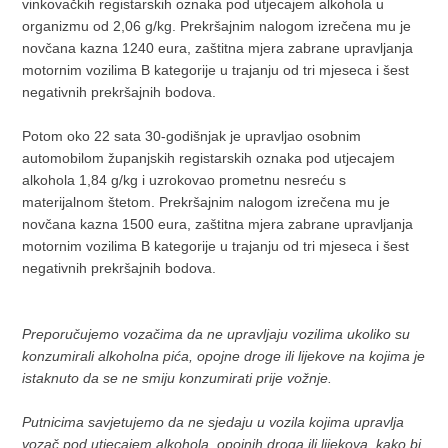
vinkovačkih registarskih oznaka pod utjecajem alkohola u
organizmu od 2,06 g/kg. Prekršajnim nalogom izrečena mu je
novčana kazna 1240 eura, zaštitna mjera zabrane upravljanja
motornim vozilima B kategorije u trajanju od tri mjeseca i šest
negativnih prekršajnih bodova.
Potom oko 22 sata 30-godišnjak je upravljao osobnim
automobilom županjskih registarskih oznaka pod utjecajem
alkohola 1,84 g/kg i uzrokovao prometnu nesreću s
materijalnom štetom. Prekršajnim nalogom izrečena mu je
novčana kazna 1500 eura, zaštitna mjera zabrane upravljanja
motornim vozilima B kategorije u trajanju od tri mjeseca i šest
negativnih prekršajnih bodova.
Preporučujemo vozačima da ne upravljaju vozilima ukoliko su
konzumirali alkoholna pića, opojne droge ili lijekove na kojima je
istaknuto da se ne smiju konzumirati prije vožnje.
Putnicima savjetujemo da ne sjedaju u vozila kojima upravlja
vozač pod utjecajem alkohola, opojnih droga ili lijekova, kako bi