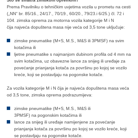
Što se smatra zimskom opremom?
Prema Pravilniku o tehničkim uvjetima vozila u prometu na cesti
(„NN“ br. 85/16., 24/17., 70/19., 60/20., 79/23.i 6/25.) čl. 72 i
104. zimska oprema za motorna vozila kategorije M i N
čija najveća dopuštena masa nije veća od 3,5 tone uključuje:
zimske pneumatike (M+S, M.S., M&S ili 3PMSF) na svim
kotačima ili
ljetne pneumatike s najmanjom dubinom profila od 4 mm na
svim kotačima, uz obavezne lance za snijeg ili uređaje za
povećanje prianjanja kotača za površinu po kojoj se vozilo
kreće, koji se postavljaju na pogonske kotače.
Za vozila kategorije M i N čija je najveća dopuštena masa veća
od 3,5 tone, zimska oprema podrazumijeva:
zimske pneumatike (M+S, M.S., M&S ili
3PMSF) na pogonskim kotačima ili
lance za snijeg ili uređaje namijenjene za povećanje
prianjanja kotača za površinu po kojoj se vozilo kreće, koji
se postavljaju na pogonske kotače.