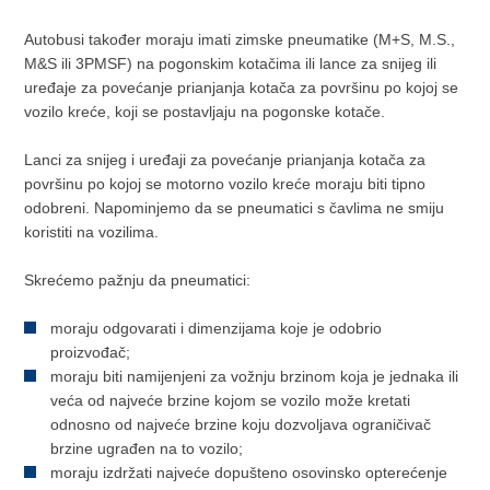
Autobusi također moraju imati zimske pneumatike (M+S, M.S.,
M&S ili 3PMSF) na pogonskim kotačima ili lance za snijeg ili
uređaje za povećanje prianjanja kotača za površinu po kojoj se
vozilo kreće, koji se postavljaju na pogonske kotače.
Lanci za snijeg i uređaji za povećanje prianjanja kotača za
površinu po kojoj se motorno vozilo kreće moraju biti tipno
odobreni. Napominjemo da se pneumatici s čavlima ne smiju
koristiti na vozilima.
Skrećemo pažnju da pneumatici:
moraju odgovarati i dimenzijama koje je odobrio
proizvođač;
moraju biti namijenjeni za vožnju brzinom koja je jednaka ili
veća od najveće brzine kojom se vozilo može kretati
odnosno od najveće brzine koju dozvoljava ograničivač
brzine ugrađen na to vozilo;
moraju izdržati najveće dopušteno osovinsko opterećenje