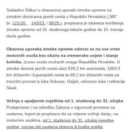
Sukladno Odluci o obaveznoj uporabi zimske opreme na
zimskim dionicama javnih cesta u Republici Hrvatskoj („NN“
br.
121/20.
,
143/23.
i
36/25.
), propisana je obaveza korištenja
zimske opreme od 15. studenoga tekuće godine do 15. travnja
iduće godine.
Obaveza uporaba zimske opreme odnosi se na sve vrste
motornih vozila bez obzira na vremenske uvjete i stanje
kolnika
, izuzev vozila oružanih snaga Republike Hrvatske. U
zimske dionice javnih cesta ulazi 839,2 km autocesta, 1863,3
km državnih i županijskih cesta te 68,1 km državnih cesta za
tranzitni promet iz luka Vukovar, Osijek, odnosno luke i rafinerije
Sisak.
Vožnja s upaljenim svjetlima od 1. studenog do 31. ožujka
Podsjećamo i na odredbu Zakona o sigurnosti prometa na
cestama, kojom je propisano da za vrijeme vožnje danju, na
motornim vozilima,
od 1. studenog do 31. ožujka naredne
godine, moraju biti upaljena dnevna ili kratka svjetla
.