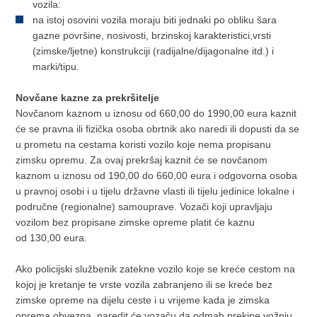
vozila:
na istoj osovini vozila moraju biti jednaki po obliku šara
gazne površine, nosivosti, brzinskoj karakteristici,vrsti
(zimske/ljetne) konstrukciji (radijalne/dijagonalne itd.) i
marki/tipu.
Novčane kazne za prekršitelje
Novčanom kaznom u iznosu od 660,00 do 1990,00 eura kaznit
će se pravna ili fizička osoba obrtnik ako naredi ili dopusti da se
u prometu na cestama koristi vozilo koje nema propisanu
zimsku opremu. Za ovaj prekršaj kaznit će se novčanom
kaznom u iznosu od 190,00 do 660,00 eura i odgovorna osoba
u pravnoj osobi i u tijelu državne vlasti ili tijelu jedinice lokalne i
područne (regionalne) samouprave. Vozači koji upravljaju
vozilom bez propisane zimske opreme platit će kaznu
od 130,00 eura.
Ako policijski službenik zatekne vozilo koje se kreće cestom na
kojoj je kretanje te vrste vozila zabranjeno ili se kreće bez
zimske opreme na dijelu ceste i u vrijeme kada je zimska
oprema obvezna, naredit će vozaču da odmah prekine vožnju