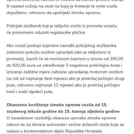
ili nastavi vožnju na cesti na kojoj je kretanje te vrste vozila
dopušteno, odnosno da upotrijebi zimsku opremu.
Policijski službenik koji je isključio vozilo iz prometa vozaču
će privremeno oduzeti registarske pločice.
Ako vozač postupi suprotno naredbi policijskog službenika
(odnosno pokuša vozilom upravljati iako je isključeno iz
prometa), kaznit će se novčanom kaznom u iznosu od 390,00
do 920,00 eura uz određivanje 3 negativna prekršajna boda i
izricanje zaštitne mjere zabrane upravljanja motornim vozilom
na rok od najmanje šest mjeseci ako je prekršaj počinjen drugi
puta, odnosno najmanje 12 mjeseci ako je prekršaj počinjen
treći i svaki sljedeći puta.
Obavezno korištenje zimske opreme vozila od 15.
studenog tekuće godine do 15. travnja sljedeće godine
U navedenom razdoblju obaveza uporabe zimske opreme
odnosi se na dionice autocesta i većine državnih cesta koje se
nalaze u kontinentalnom dijelu Republike Hrvatske.