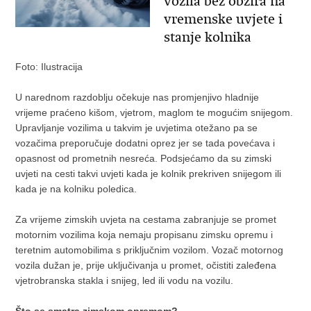
vozila bez obzira na
vremenske uvjete i
stanje kolnika
Foto: Ilustracija
U narednom razdoblju očekuje nas promjenjivo hladnije
vrijeme praćeno kišom, vjetrom, maglom te mogućim snijegom.
Upravljanje vozilima u takvim je uvjetima otežano pa se
vozačima preporučuje dodatni oprez jer se tada povećava i
opasnost od prometnih nesreća. Podsjećamo da su zimski
uvjeti na cesti takvi uvjeti kada je kolnik prekriven snijegom ili
kada je na kolniku poledica.
Za vrijeme zimskih uvjeta na cestama zabranjuje se promet
motornim vozilima koja nemaju propisanu zimsku opremu i
teretnim automobilima s priključnim vozilom. Vozač motornog
vozila dužan je, prije uključivanja u promet, očistiti zaleđena
vjetrobranska stakla i snijeg, led ili vodu na vozilu.